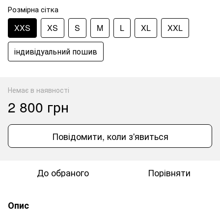
Розмірна сітка
XXS
XS
S
M
L
XL
XXL
індивідуальний пошив
Немає в наявності
2 800 грн
Повідомити, коли з'явиться
До обраного
Порівняти
Опис