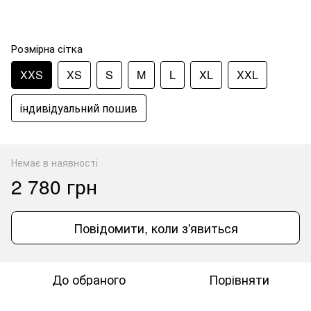
Розмірна сітка
XXS
XS
S
M
L
XL
XXL
індивідуальний пошив
Немає в наявності
2 780 грн
Повідомити, коли з'явиться
До обраного
Порівняти