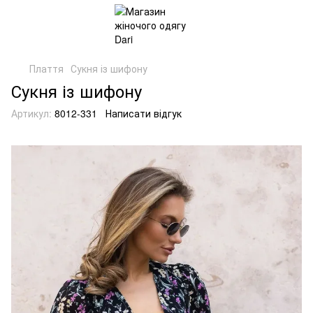
Плаття
Сукня із шифону
Сукня із шифону
Артикул:
8012-331
Написати відгук