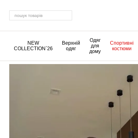
Перейти до основного контенту
Одяг
NEW
Верхній
Спортивні
для
COLLECTION`26
одяг
костюми
дому