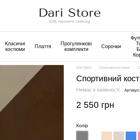
Фут
Класичні
Прогулянкові
Т
Плаття
Сорочки
костюми
комплекти
Б
Ко
Dari Store
Спортивні костюми
С
Спортивний кос
Немає в наявності
Артикул:
2 550 грн
Колір