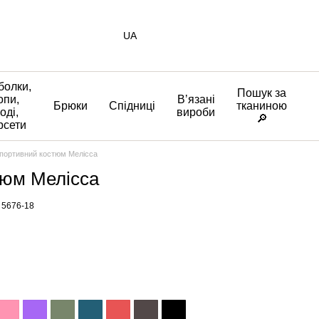
UA
болки,
Пошук за
опи,
Вʼязані
Брюки
Спідниці
тканиною
оді,
вироби
🔎
рсети
портивний костюм Мелісса
тюм Мелісса
 5676-18