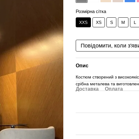
Розмірна сітка
XXS
XS
S
M
L
Повідомити, коли з'яв
Опис
Костюм створений з високоякіс
срібна металева та виготовле
Доставка
Оплата