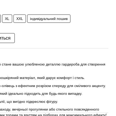
XL
XXL
індивідуальний пошив
иться
ця стане вашою улюбленою деталлю гардероба для створення
кошкіряний матеріал, який дарує комфорт і стиль.
-олівець з ефектним розрізом спереду для сміливого акценту.
кий ідеально підходить для будь-якого випадку.
лії, що вигідно підкреслює фігуру.
заходу, вечірньої прогулянки або стильного повсякденного
ими топами та взуттям на підборах для максимального ефекту!