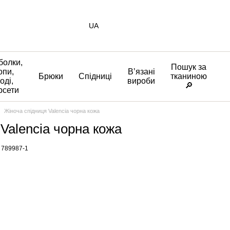
UA
болки,
Пошук за
опи,
Вʼязані
Брюки
Спідниці
тканиною
оді,
вироби
🔎
рсети
Жіноча спідниця Valencia чорна кожа
Valencia чорна кожа
 789987-1