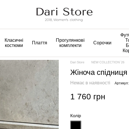
Фут
Класичні
Прогулянкові
Т
Плаття
Сорочки
костюми
комплекти
Б
Ко
Dari Store
NEW COLLECTION`26
Жіноча спідниця 
Немає в наявності
Артикул:
1 760 грн
Колір