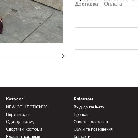
Доставка
Оплата
Каталог
Клієнтам
NEW COLLECTION`26
Вхід до кабінету
Верхній одяг
Про нас
Одяг для дому
Оплата і доставка
Спортивні костюми
Обмін та повернення
Класичні костюми
Контакти