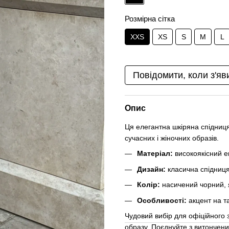
Розмірна сітка
XXS
XS
S
M
L
Повідомити, коли з'яв
Опис
Ця елегантна шкіряна спідни
сучасних і жіночних образів.
Матеріал:
високоякісний е
Дизайн:
класична спідниця
Колір:
насичений чорний, я
Особливості:
акцент на та
Чудовий вибір для офіційного 
образу. Поєднуйте з витончен