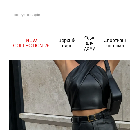
Перейти до основного контенту
Одяг
NEW
Верхній
Спортивні
для
COLLECTION`26
одяг
костюми
дому