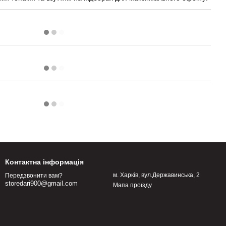
Контактна інформація
м. Харків, вул.Державинська, 2
Передзвонити вам?
storedari900@gmail.com
Мапа проїзду