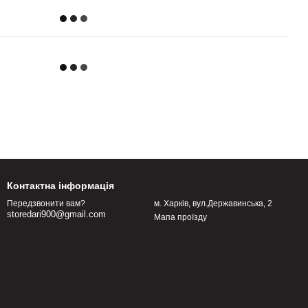
Контактна інформація
м. Харків, вул.Державинська, 2
Передзвонити вам?
storedari900@gmail.com
Мапа проїзду