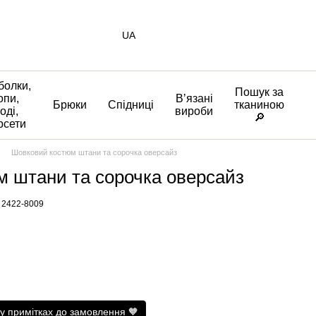
UA
болки,
Пошук за
опи,
Вʼязані
Брюки
Спідниці
тканиною
оді,
вироби
🔎
рсети
Шовковий костюм штани та сорочка оверсайз
 штани та сорочка оверсайз
 2422-8009
о у примітках до замовлення 🧡