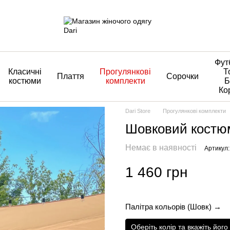
Фут
Класичні
Прогулянкові
Т
Плаття
Сорочки
костюми
комплекти
Б
Ко
Dari Store
Прогулянкові комплекти
Шовковий костюм
Немає в наявності
Артикул:
1 460 грн
Палітра кольорів (Шовк) →
Оберіть колір та вкажіть йог