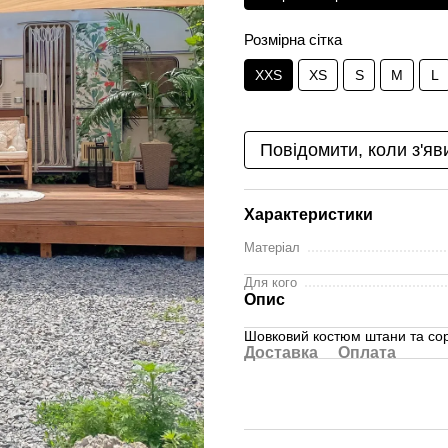
Розмірна сітка
XXS
XS
S
M
L
Повідомити, коли з'яв
Характеристики
Матеріал
Для кого
Опис
Шовковий костюм штани та со
Доставка
Оплата