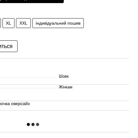
XL
XXL
індивідуальний пошив
иться
Шовк
Жінкам
рочка оверсайз