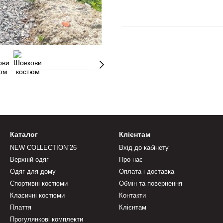
Каталог
Клієнтам
NEW COLLECTION`26
Вхід до кабінету
Верхній одяг
Про нас
Одяг для дому
Оплата і доставка
Спортивні костюми
Обмін та повернення
Класичні костюми
Контакти
Плаття
Клієнтам
Прогулянкові комплекти