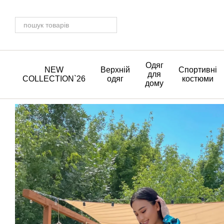
Перейти до основного контенту
Одяг
NEW
Верхній
Спортивні
для
COLLECTION`26
одяг
костюми
дому