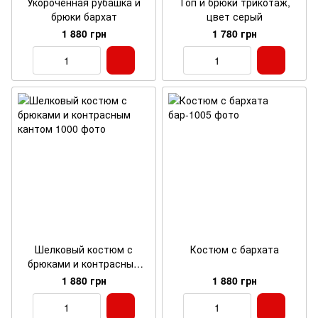
Укороченная рубашка и
Топ и брюки трикотаж,
брюки бархат
цвет серый
1 880 грн
1 780 грн
Шелковый костюм с
Костюм с бархата
брюками и контрасным
кантом
1 880 грн
1 880 грн