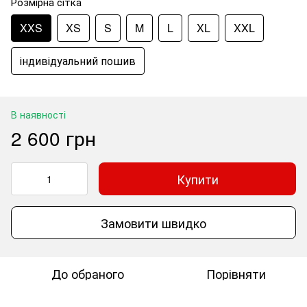
Розмірна сітка
XXS
XS
S
M
L
XL
XXL
індивідуальний пошив
В наявності
2 600 грн
Купити
Замовити швидко
До обраного
Порівняти