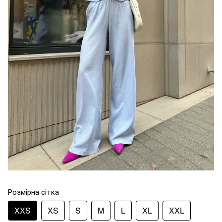
Розмірна сітка
XXS
XS
S
M
L
XL
XXL