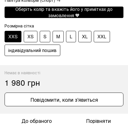
Оберіть колір та вкажіть його у примітках до
замовлення 🧡
Розмірна сітка
XXS
XS
S
M
L
XL
XXL
індивідуальний пошив
Немає в наявності
1 980 грн
Повідомити, коли з'явиться
До обраного
Порівняти