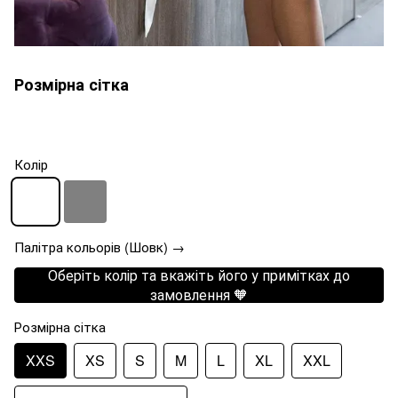
Розмірна сітка
Колір
Палітра кольорів (Шовк) →
Оберіть колір та вкажіть його у примітках до
замовлення 🧡
Розмірна сітка
XXS
XS
S
M
L
XL
XXL