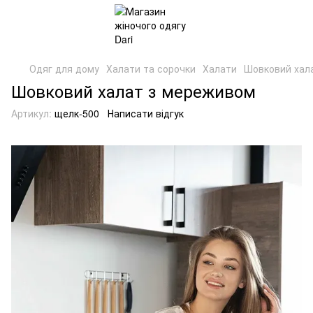
Одяг для дому
Халати та сорочки
Халати
Шовковий хал
Шовковий халат з мереживом
Артикул:
щелк-500
Написати відгук