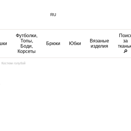
RU
Футболки,
Поис
Топы,
Вязаные
за
шки
Брюки
Юбки
Боди,
изделия
ткань
Корсеты
🔎
Костюм голубой
9