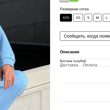
Размерная сетка
XXS
XS
S
M
L
Сообщить, когда появ
Описание
Костюм голубой
Доставка
Оплата