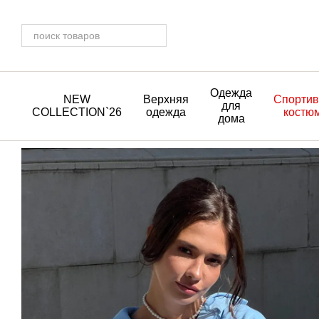
Перейти к основному контенту
Одежда
NEW
Верхняя
Спорти
для
COLLECTION`26
одежда
костю
дома