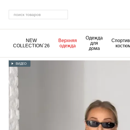
Перейти к основному контенту
Одежда
NEW
Верхняя
Спорти
для
COLLECTION`26
одежда
костю
дома
ВИДЕО