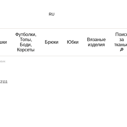
RU
Футболки,
Поис
Топы,
Вязаные
за
шки
Брюки
Юбки
Боди,
изделия
ткань
Корсеты
🔎
овик
-2111