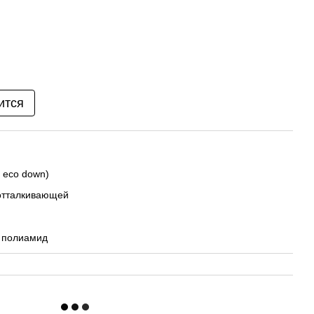
ится
h eco down)
оотталкивающей
% полиамид