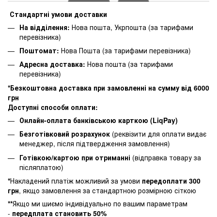
Стандартні умови доставки
На відділення:
Нова пошта, Укрпошта (за тарифами
перевізника)
Поштомат:
Нова Пошта (за тарифами перевізника)
Адресна доставка:
Нова пошта (за тарифами
перевізника)
*Безкоштовна доставка при замовленні на сумму від 6000
грн
Доступні способи оплати:
Онлайн-оплата банківською карткою (LiqPay)
Безготівковий розрахунок
(реквізити для оплати видає
менеджер, після підтвердження замовлення)
Готівкою/картою при отриманні
(відправка товару за
післяплатою)
*
Накладений платіж можливий за умови
п
ередоплати 300
грн
, якщо замовлення за стандартною розмірною сіткою
**
Якщо ми шиємо індивідуально по вашим параметрам
-
передплата становить 50%