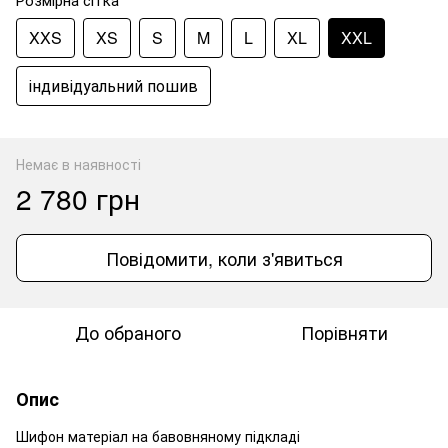
XXS
XS
S
M
L
XL
XXL
індивідуальний пошив
Немає в наявності
2 780 грн
Повідомити, коли з'явиться
До обраного
Порівняти
Опис
Шифон матеріал на бавовняному підкладі