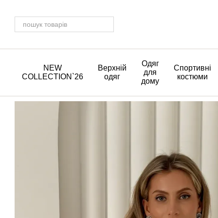
Перейти до основного контенту
Одяг
NEW
Верхній
Спортивні
для
COLLECTION`26
одяг
костюми
дому