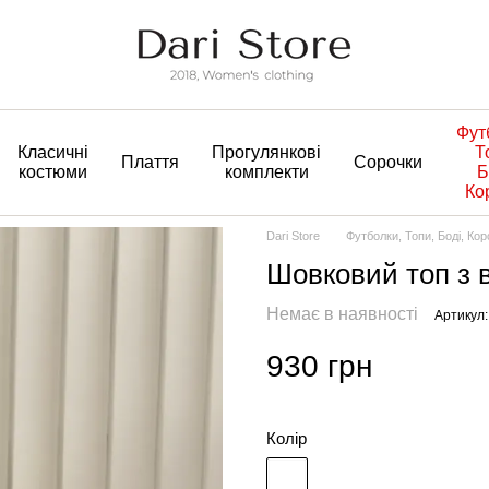
Фут
Класичні
Прогулянкові
Т
Плаття
Сорочки
костюми
комплекти
Б
Ко
Dari Store
Футболки, Топи, Боді, Ко
Шовковий топ з 
Немає в наявності
Артикул:
930 грн
Колір