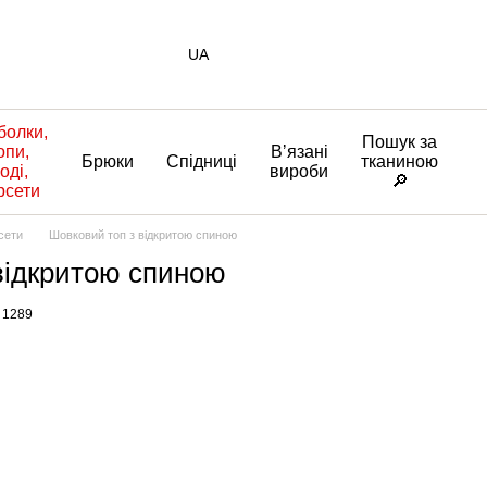
UA
болки,
Пошук за
опи,
Вʼязані
Брюки
Спідниці
тканиною
оді,
вироби
🔎
рсети
рсети
Шовковий топ з відкритою спиною
відкритою спиною
 1289